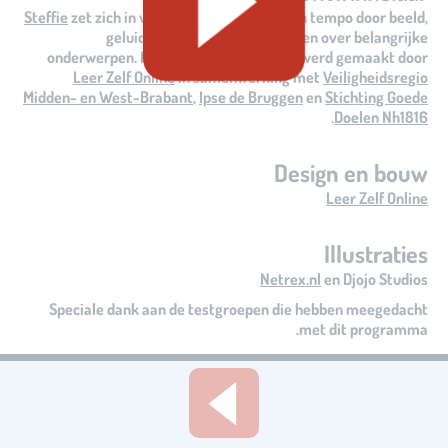
Steffie
zet zich in voor iedereen die in eigen tempo door beeld,
geluid en oefenen meer wil leren over belangrijke
onderwerpen. Het inhoudelijk ontwerp werd gemaakt door
Leer Zelf Online
in samenwerking met
Veiligheidsregio
Midden- en West-Brabant
,
Ipse de Bruggen
en
Stichting Goede
.
Doelen Nh1816
Design en bouw
Leer Zelf Online
Illustraties
Netrex.nl
en Djojo Studios
Speciale dank aan de testgroepen die hebben meegedacht
met dit programma.